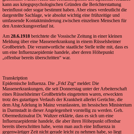
kann aus kriegspsychologischen Gründen die Berichterstattung
beeinflusst oder sogar bestimmt haben. Aber eines verdeutlicht die
dargestellte Sachlage, wie absolut wichtig eine frühzeitige und
umfassende Kontaktminderung zwischen einzelnen Menschen für
den Ansteckungsverlauf ist.
Am
28.6.1918
berichtete die Vossische Zeitung in einer kleinen
Meldung über eine Massenerkrankung in einem Rüsselsheimer
Großbetrieb. Die verantwortliche staatliche Stelle teilte mit, dass es
um eine Influenzaepidemie handele, aber deren Höhepunkt
„offenbar bereits überschritten“ war.
Transkription
Epidemische Influenza. Die „Frkf Ztg“ meldet: Die
Massenerkrankungen, die seit Donnerstag unter der Arbeiterschaft
eines Rüsselsheimer Großbetriebs eingetreten waren, erweckten
trotz des gutartigen Verlaufs der Krankheit allerlei Gerüchte, die
dem Abg Adelung in Mainz veranlassten, im hessischen Ministerium
in Darmstadt in dieser Angelegenheit vorstellig zu werden. Geh.
Obermedizinalrat Dr. Waltzer erklärte, dass es sich um eine
Influenzaepidemie handele, die aber ihren Höhepunkt offenbar
bereits überschritten habe, wenn man auch eine Influenza in
gegenwärtiger Zeit nicht gerade leicht zu nehmen habe, so liegt