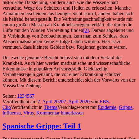
historische Darstellung, sondern auch wie die Wissenschaft
versuchte, Wege des Schützen und Heilen zu erforschen. Manche
Annahmen erscheinen aus heutiger Sicht skurril, andere haben sich
als helfend herausgestellt. Die Verbreitungsschnelligkeit wurde mit
enorm großen Massen an Krankheitserregern erklärt, die durch die
Lüfte mit den Winden Verbreitung finden
[2]
. Daraus abgeleitet und
in Verbindung von Beobachtungen, kam man zum Schluss, dass
Absperrmaßnahmen keine Erfolge haben würden. Hier ist zu
vermuten, dass kleinere Gebiete bzw. Regionen gemeint waren.
Der zweite genannte Bericht befasst sich mit dem Verlauf der
Krankheit. Auch hier werden medizinische und wissenschaftliche
Erkenntnisse in populärer Art vorgestellt. Gleichzeitig
Verhaltensregeln genannt, die vor einer Erkrankung schützen
können. Mit diesem Bericht unterscheidet sich der Vorwärts von der
Vossischen Zeitung.
Seite
,
Seite
,
Seite
,
Seite
,
Seite
,
Seite
,
Seite
Seiten:
1
2
3
4
5
6
7
Veröffentlicht am
7. April 2020
7. April 2020
von
EBS-
Clio
Veröffentlicht in
Thema
Verschlagwortet mit
Epidemie
,
Grippe
,
Influenza
,
Virus
.
Kommentar hinterlassen
Spanische Grippe: Teil 1