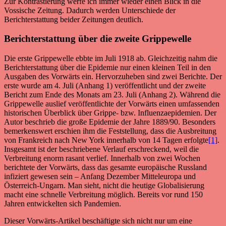
Zur Kontrastierung werfe ich immer wieder einen Blick in die
Vossische Zeitung. Dadurch werden Unterschiede der
Berichterstattung beider Zeitungen deutlich.
Berichterstattung über die zweite Grippewelle
Die erste Grippewelle ebbte im Juli 1918 ab. Gleichzeitig nahm die
Berichterstattung über die Epidemie nur einen kleinen Teil in den
Ausgaben des Vorwärts ein. Hervorzuheben sind zwei Berichte. Der
erste wurde am 4. Juli (Anhang 1) veröffentlicht und der zweite
Bericht zum Ende des Monats am 23. Juli (Anhang 2). Während die
Grippewelle auslief veröffentlichte der Vorwärts einen umfassenden
historischen Überblick über Grippe- bzw. Influenzaepidemien. Der
Autor beschrieb die große Epidemie der Jahre 1889/90. Besonders
bemerkenswert erschien ihm die Feststellung, dass die Ausbreitung
von Frankreich nach New York innerhalb von 14 Tagen erfolgte
[1]
.
Insgesamt ist der beschriebene Verlauf erschreckend, weil die
Verbreitung enorm rasant verlief. Innerhalb von zwei Wochen
berichtete der Vorwärts, dass das gesamte europäische Russland
infiziert gewesen sein – Anfang Dezember Mitteleuropa und
Österreich-Ungarn. Man sieht, nicht die heutige Globalisierung
macht eine schnelle Verbreitung möglich. Bereits vor rund 150
Jahren entwickelten sich Pandemien.
Dieser Vorwärts-Artikel beschäftigte sich nicht nur um eine