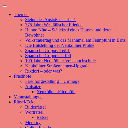
Zum
Primäres
Neuköllner-Clio
Regionalgeschichte aus Neukölln und Berlin.
Inhalt
Menü
Themen
springen
Steine des Anstoßes – Teil 1
375 Jahre Westfälischer Frieden
Hanne Nüte – Schicksal eines Hauses und deren
Bewohner
Volkstrauertag und das Mahnmal am Fennpfuhl in Britz
Die Entstehung der Neuköllner Pfuhle
Spanische Grippe: Teil 1
Spanische Grippe: 2. Teil
100 Jahre Neuköllner Volkshochschule
Neuköllner Straßennamen-Upgrade
Rixdorf – oder was?
Friedhöfe
Friedhofgestaltung – Umfrage
Aufsätze
Neuköllner Friedhöfe
Veranstaltungen
Rätsel-Ecke
Bilderrätsel
Worträtsel
Rätsel
Memory
Online-Puzzle