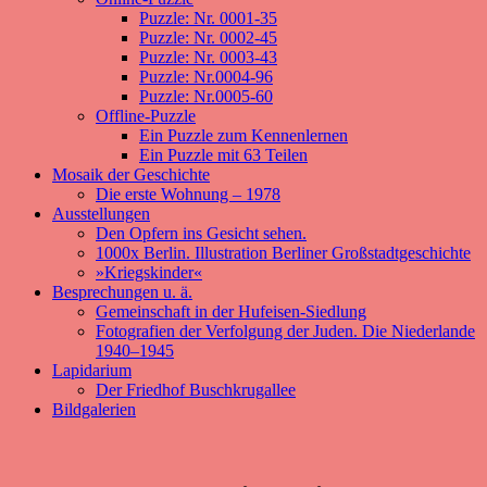
Puzzle: Nr. 0001-35
Puzzle: Nr. 0002-45
Puzzle: Nr. 0003-43
Puzzle: Nr.0004-96
Puzzle: Nr.0005-60
Offline-Puzzle
Ein Puzzle zum Kennenlernen
Ein Puzzle mit 63 Teilen
Mosaik der Geschichte
Die erste Wohnung – 1978
Ausstellungen
Den Opfern ins Gesicht sehen.
1000x Berlin. Illustration Berliner Großstadtgeschichte
»Kriegskinder«
Besprechungen u. ä.
Gemeinschaft in der Hufeisen-Siedlung
Fotografien der Verfolgung der Juden. Die Niederlande
1940–1945
Lapidarium
Der Friedhof Buschkrugallee
Bildgalerien