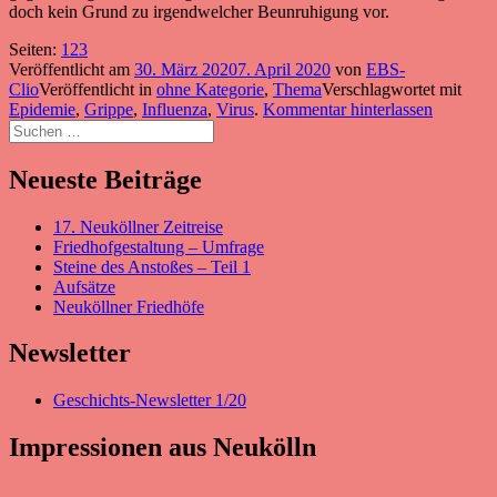
doch kein Grund zu irgendwelcher Beunruhigung vor.
Seite
,
Seite
,
Seite
Seiten:
1
2
3
Veröffentlicht am
30. März 2020
7. April 2020
von
EBS-
Clio
Veröffentlicht in
ohne Kategorie
,
Thema
Verschlagwortet mit
Epidemie
,
Grippe
,
Influenza
,
Virus
.
Kommentar hinterlassen
Suchen
nach:
Neueste Beiträge
17. Neuköllner Zeitreise
Friedhofgestaltung – Umfrage
Steine des Anstoßes – Teil 1
Aufsätze
Neuköllner Friedhöfe
Newsletter
Geschichts-Newsletter 1/20
Impressionen aus Neukölln