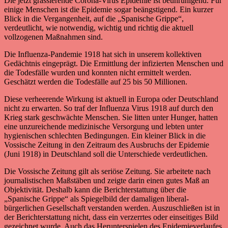
Die jetzt grassierende Corona-Virus Epidemie ist beunruhigend. Für
einige Menschen ist die Epidemie sogar beängstigend. Ein kurzer
Blick in die Vergangenheit, auf die „Spanische Grippe“,
verdeutlicht, wie notwendig, wichtig und richtig die aktuell
vollzogenen Maßnahmen sind.
Die Influenza-Pandemie 1918 hat sich in unserem kollektiven
Gedächtnis eingeprägt. Die Ermittlung der infizierten Menschen und
die Todesfälle wurden und konnten nicht ermittelt werden.
Geschätzt werden die Todesfälle auf 25 bis 50 Millionen.
Diese verheerende Wirkung ist aktuell in Europa oder Deutschland
nicht zu erwarten. So traf der Influenza Virus 1918 auf durch den
Krieg stark geschwächte Menschen. Sie litten unter Hunger, hatten
eine unzureichende medizinische Versorgung und lebten unter
hygienischen schlechten Bedingungen. Ein kleiner Blick in die
Vossische Zeitung in den Zeitraum des Ausbruchs der Epidemie
(Juni 1918) in Deutschland soll die Unterschiede verdeutlichen.
Die Vossische Zeitung gilt als seriöse Zeitung. Sie arbeitete nach
journalistischen Maßstäben und zeigte darin einen gutes Maß an
Objektivität. Deshalb kann die Berichterstattung über die
„Spanische Grippe“ als Spiegelbild der damaligen liberal-
bürgerlichen Gesellschaft verstanden werden. Auszuschließen ist in
der Berichterstattung nicht, dass ein verzerrtes oder einseitiges Bild
gezeichnet wurde. Auch das Herunterspielen des Epidemieverlaufes