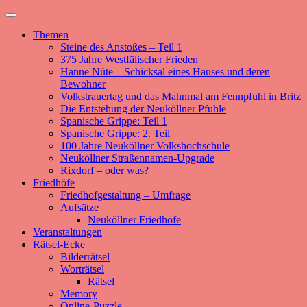
Zum
Primäres
Neuköllner-Clio
Regionalgeschichte aus Neukölln und Berlin.
Inhalt
Menü
Themen
springen
Steine des Anstoßes – Teil 1
375 Jahre Westfälischer Frieden
Hanne Nüte – Schicksal eines Hauses und deren
Bewohner
Volkstrauertag und das Mahnmal am Fennpfuhl in Britz
Die Entstehung der Neuköllner Pfuhle
Spanische Grippe: Teil 1
Spanische Grippe: 2. Teil
100 Jahre Neuköllner Volkshochschule
Neuköllner Straßennamen-Upgrade
Rixdorf – oder was?
Friedhöfe
Friedhofgestaltung – Umfrage
Aufsätze
Neuköllner Friedhöfe
Veranstaltungen
Rätsel-Ecke
Bilderrätsel
Worträtsel
Rätsel
Memory
Online-Puzzle