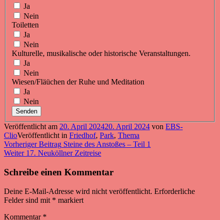
Ja
Nein
Toiletten
Ja
Nein
Kulturelle, musikalische oder historische Veranstaltungen.
Ja
Nein
Wiesen/Fläüchen der Ruhe und Meditation
Ja
Nein
Senden
Veröffentlicht am
20. April 2024
20. April 2024
von
EBS-
Clio
Veröffentlicht in
Friedhof
,
Park
,
Thema
Beitragsnavigation
Vorheriger
Vorheriger Beitrag
Steine des Anstoßes – Teil 1
Nächster
Beitrag:
Weiter
17. Neuköllner Zeitreise
Beitrag:
Schreibe einen Kommentar
Deine E-Mail-Adresse wird nicht veröffentlicht.
Erforderliche
Felder sind mit
*
markiert
Kommentar
*