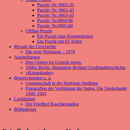
Puzzle: Nr. 0001-35
Puzzle: Nr. 0002-45
Puzzle: Nr. 0003-43
Puzzle: Nr.0004-96
Puzzle: Nr.0005-60
Offline-Puzzle
Ein Puzzle zum Kennenlernen
Ein Puzzle mit 63 Teilen
Mosaik der Geschichte
Die erste Wohnung – 1978
Ausstellungen
Den Opfern ins Gesicht sehen.
1000x Berlin. Illustration Berliner Großstadtgeschichte
»Kriegskinder«
Besprechungen u. ä.
Gemeinschaft in der Hufeisen-Siedlung
Fotografien der Verfolgung der Juden. Die Niederlande
1940–1945
Lapidarium
Der Friedhof Buschkrugallee
Bildgalerien